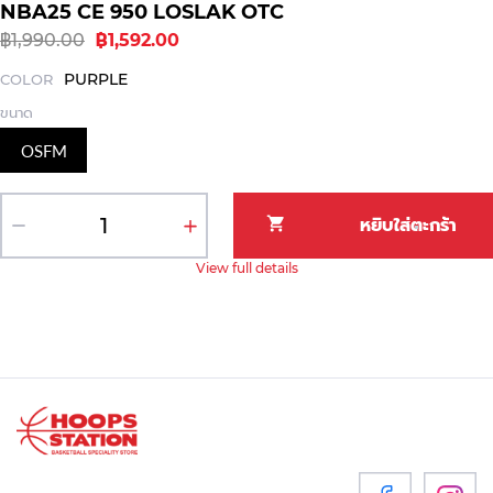
NBA25 CE 950 LOSLAK OTC
฿1,990.00
฿1,592.00
PURPLE
COLOR
ขนาด
OSFM
View full details